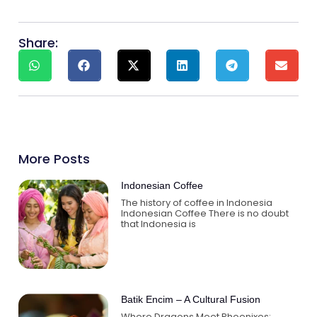
Share:
More Posts
Indonesian Coffee
The history of coffee in Indonesia
Indonesian Coffee There is no doubt
that Indonesia is
Batik Encim – A Cultural Fusion
Where Dragons Meet Phoenixes: