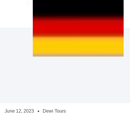
Vavada Casino
June 12, 2023
Dewi Tours