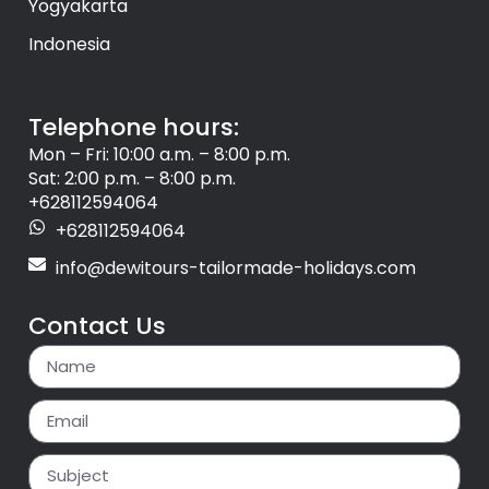
Yogyakarta
Indonesia
Telephone hours:
Mon – Fri: 10:00 a.m. – 8:00 p.m.
Sat: 2:00 p.m. – 8:00 p.m.
+628112594064
+628112594064
info@dewitours-tailormade-holidays.com
Contact Us